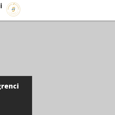
İ
renci