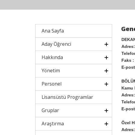
Gene
Ana Sayfa
DEKAN
Aday Öğrenci
Adres:
Telefo
Hakkında
Faks :
E-post
Yönetim
BÖLÜ
Personel
Kamu 
Adres:
Lisansüstü Programlar
Telefo
E-post
Gruplar
Araştırma
Özel 
Adres: