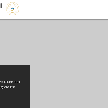
İ
ğrenci