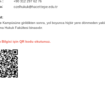
n :
+90 312 297 62 76
ozelhukuk@hacettepe.edu.tr
a:
M:
e Kampüsüne girildikten sonra, yol boyunca hiçbir yere dönmeden yaklaş
bina Hukuk Fakültesi binasıdır.
Bilgisi için QR kodu okutunuz.