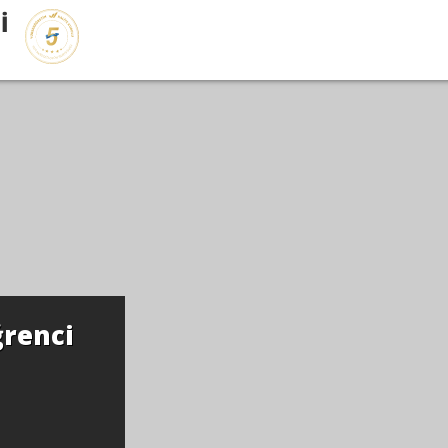
İ
renci