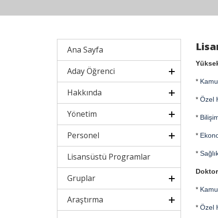
Lisa
Ana Sayfa
Yüksek
Aday Öğrenci
*
Kamu
Hakkında
*
Özel 
Yönetim
*
Biliş
Personel
*
Ekono
*
Sağlı
Lisansüstü Programlar
Doktor
Gruplar
*
Kamu
Araştırma
*
Özel 