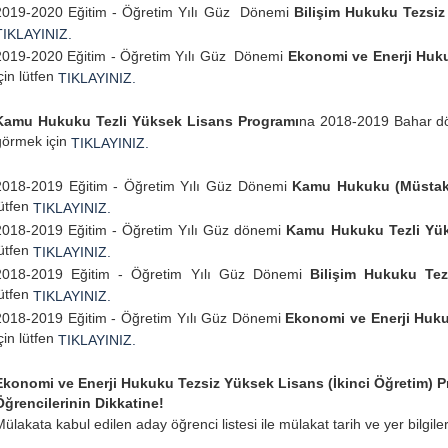
2019-2020 Eğitim - Öğretim Yılı Güz Dönemi
Bilişim Hukuku Tezsi
TIKLAYINIZ.
2019-2020 Eğitim - Öğretim Yılı Güz Dönemi
Ekonomi ve Enerji Huk
çin lütfen
TIKLAYINIZ.
Kamu Hukuku Tezli Yüksek Lisans Programı
na 2018-2019 Bahar dön
görmek için
TIKLAYINIZ.
2018-2019 Eğitim - Öğretim Yılı Güz Dönemi
Kamu Hukuku (Müstaki
lütfen
TIKLAYINIZ.
2018-2019 Eğitim - Öğretim Yılı Güz dönemi
Kamu Hukuku Tezli Yü
lütfen
TIKLAYINIZ.
2018-2019 Eğitim - Öğretim Yılı Güz Dönemi
Bilişim Hukuku Te
lütfen
TIKLAYINIZ.
2018-2019 Eğitim - Öğretim Yılı Güz Dönemi
Ekonomi ve Enerji Huk
çin lütfen
TIKLAYINIZ.
Ekonomi ve Enerji Hukuku Tezsiz Yüksek Lisans (İkinci Öğretim) 
Öğrencilerinin Dikkatine!
ülakata kabul edilen aday öğrenci listesi ile mülakat tarih ve yer bilgiler