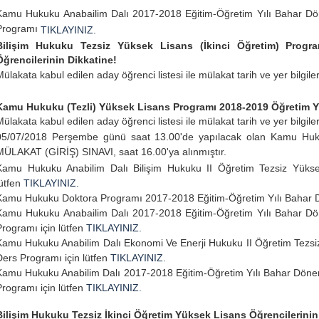
Kamu Hukuku Anabailim Dalı 2017-2018 Eğitim-Öğretim Yılı Bahar D
Programı
TIKLAYINIZ.
Bilişim Hukuku Tezsiz Yüksek Lisans (İkinci Öğretim) Prog
Öğrencilerinin Dikkatine!
ülakata kabul edilen aday öğrenci listesi ile mülakat tarih ve yer bilgiler
Kamu Hukuku (Tezli) Yüksek Lisans Programı 2018-2019 Öğretim Yı
ülakata kabul edilen aday öğrenci listesi ile mülakat tarih ve yer bilgiler
05/07/2018 Perşembe günü saat 13.00'de yapılacak olan Kamu Hu
MÜLAKAT (GİRİŞ) SINAVI, saat 16.00'ya alınmıştır.
Kamu Hukuku Anabilim Dalı Bilişim Hukuku II Öğretim Tezsiz Yüks
lütfen
TIKLAYINIZ.
Kamu Hukuku Doktora Programı 2017-2018 Eğitim-Öğretim Yılı Bahar D
Kamu Hukuku Anabailim Dalı 2017-2018 Eğitim-Öğretim Yılı Bahar D
Programı için lütfen
TIKLAYINIZ.
Kamu Hukuku Anabilim Dalı Ekonomi Ve Enerji Hukuku II Öğretim Tez
Ders Programı için lütfen
TIKLAYINIZ.
Kamu Hukuku Anabilim Dalı 2017-2018 Eğitim-Öğretim Yılı Bahar Dön
Programı için lütfen
TIKLAYINIZ.
Bilişim Hukuku Tezsiz İkinci Öğretim Yüksek Lisans Öğrencilerinin