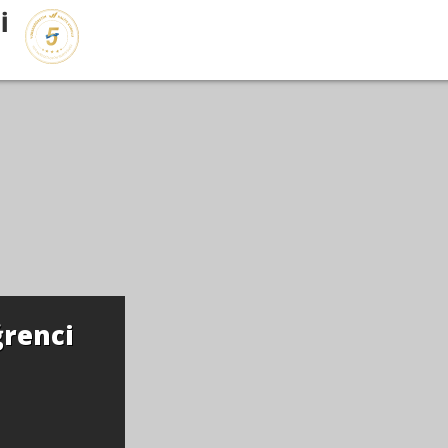
İ
renci