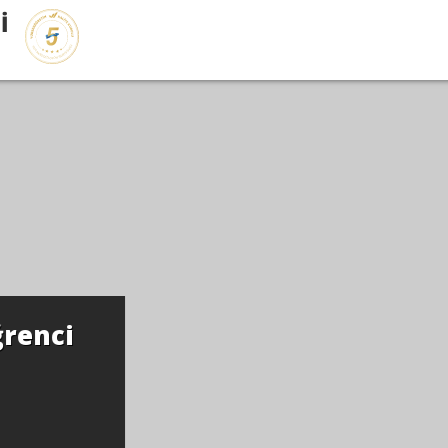
İ
renci